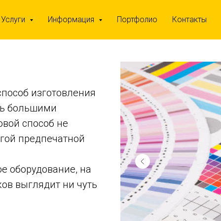
Услуги
Информация
Портфолио
Контакты
способ изготовления
нь большими
овой способ не
лгой предпечатной
е оборудование, на
ов выглядит ни чуть