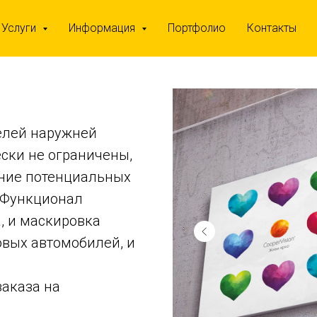
Услуги
Информация
Портфолио
Контакты
телей наружней
ски не ограничены,
ание потенциальных
 Функционал
, и маскировка
овых автомобилей, и
аказа на