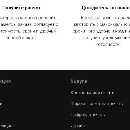
Получите расчет
Дождитесь готовно
жер оперативно проверит
Все заказы мы старае
раметры заказа, согласует с
изготовить в максимально
стоимость, сроки и удобный
сроки - это удобно и нам, и
способ оплаты.
получите уведомление
готовности.
кция
Услуги
Копирование и печать
и
Широкоформатная печать
Цифровая печать
дукция
Дизайн