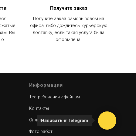
сти
Получите заказ
мся
Получите заказ самовывозом из
 сжатые
офиса, либо дождитесь курьерскую
 вам. Вы
доставку, если такая услуга была
 о
оформлена.
Информация
Техтребования к файлам
Контакты
Оплата и доставка
Написать в Telegram
Фото работ