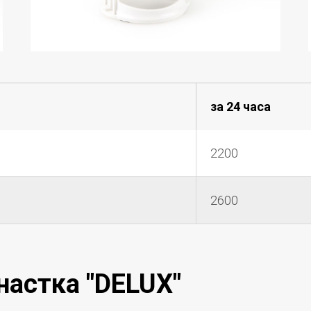
за 24 часа
2200
2600
астка "
DELUX
"