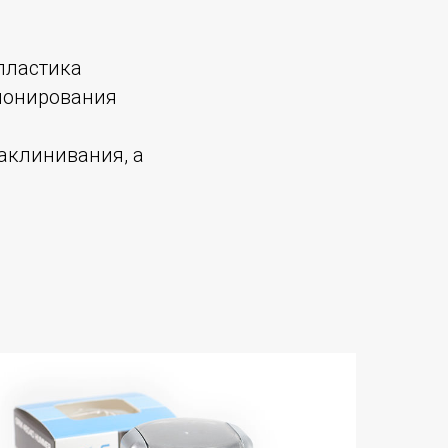
пластика
ционирования
аклинивания, а